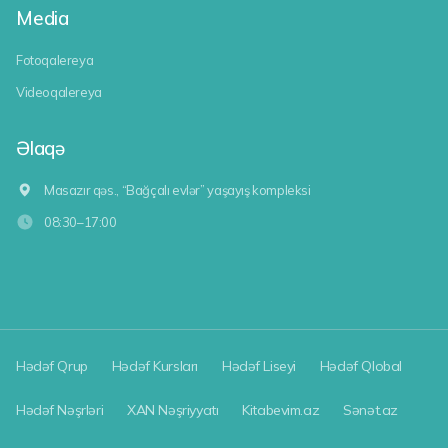
Media
Fotoqalereya
Videoqalereya
Əlaqə
Masazır qəs., “Bağçalı evlər” yaşayış kompleksi
08:30–17:00
Hədəf Qrup
Hədəf Kursları
Hədəf Liseyi
Hədəf Qlobal
Hədəf Nəşrləri
XAN Nəşriyyatı
Kitabevim.az
Sənət.az