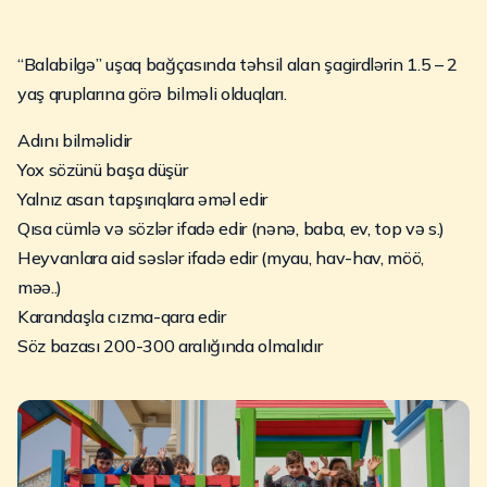
“Balabilgə” uşaq bağçasında təhsil alan şagirdlərin 1.5 – 2
yaş qruplarına görə bilməli olduqları.
Adını bilməlidir
Yox sözünü başa düşür
Yalnız asan tapşırıqlara əməl edir
Qısa cümlə və sözlər ifadə edir (nənə, baba, ev, top və s.)
Heyvanlara aid səslər ifadə edir (myau, hav-hav, möö,
məə..)
Karandaşla cızma-qara edir
Söz bazası 200-300 aralığında olmalıdır