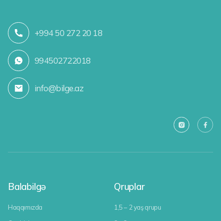
+994 50 272 20 18
994502722018
info@bilge.az
Balabilgə
Qruplar
Haqqımızda
1,5 – 2 yaş qrupu