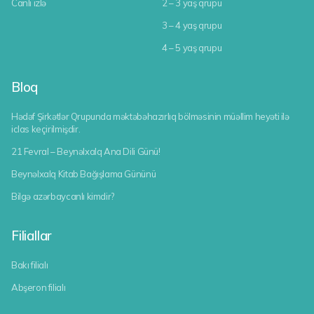
Canlı izlə
2 – 3 yaş qrupu
3 – 4 yaş qrupu
4 – 5 yaş qrupu
Bloq
Hədəf Şirkətlər Qrupunda məktəbəhazırlıq bölməsinin müəllim heyəti ilə
iclas keçirilmişdir.
21 Fevral – Beynəlxalq Ana Dili Günü!
Beynəlxalq Kitab Bağışlama Gününü
Bilgə azərbaycanlı kimdir?
Filiallar
Bakı filialı
Abşeron filialı